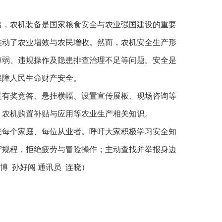
，农机装备是国家粮食安全与农业强国建设的重要
推动了农业增效与农民增收。然而，农机安全生产形
薄弱、违规操作及隐患排查治理不足等问题。安全是
保障人民生命财产安全。
有奖竞答、悬挂横幅、设置宣传展板、现场咨询等
、农机购置补贴与应用等农业生产相关知识。
每个家庭、每位从业者。呼吁大家积极学习安全知
守规程，拒绝疲劳与冒险操作；主动查找并举报身边
博 孙好闯 通讯员 连晓）