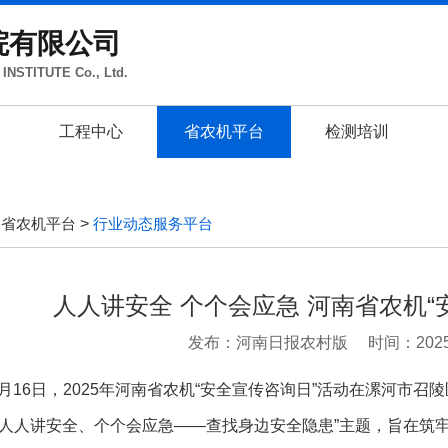
院有限公司
NSTITUTE Co., Ltd.
工程中心
省农机平台
检测培训
>
省农机平台
>
行业动态服务平台
人人讲安全 个个会应急 河南省农机“
发布：河南日报农村版
时间：2025-
6月16日，2025年河南省农机“安全宣传咨询日”活动在漯河市召
的“人人讲安全、个个会应急——查找身边安全隐患”主题，旨在