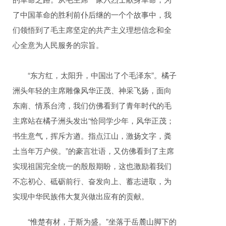
了中国革命的胜利前仆后继的一个个故事中，我
们领悟到了毛主席坚定的共产主义理想信念和全
心全意为人民服务的宗旨。
“东方红，太阳升，中国出了个毛泽东”。橘子
洲头年轻的主席雕像风华正茂、神采飞扬，面向
东南、情系台湾，我们仿佛看到了青年时代的毛
主席站在橘子洲头发出“恰同学少年，风华正茂；
书生意气，挥斥方遒。指点江山，激扬文字，粪
土当年万户侯。”的豪言壮语，又仿佛看到了主席
实现祖国完全统一的殷殷期盼，这也激励着我们
不忘初心、砥砺前行、奋发向上、蓄志进取，为
实现中华民族伟大复兴做出应有的贡献。
“惟楚有材，于斯为盛。”坐落于岳麓山脚下的