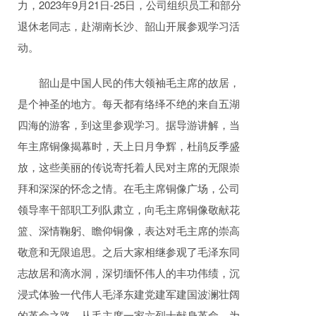
力，2023年9月21日-25日，公司组织员工和部分
退休老同志，赴湖南长沙、韶山开展参观学习活
动。
韶山是中国人民的伟大领袖毛主席的故居，
是个神圣的地方。每天都有络绎不绝的来自五湖
四海的游客，到这里参观学习。据导游讲解，当
年主席铜像揭幕时，天上日月争辉，杜鹃反季盛
放，这些美丽的传说寄托着人民对主席的无限崇
拜和深深的怀念之情。在毛主席铜像广场，公司
领导率干部职工列队肃立，向毛主席铜像敬献花
篮、深情鞠躬、瞻仰铜像，表达对毛主席的崇高
敬意和无限追思。之后大家相继参观了毛泽东同
志故居和滴水洞，深切缅怀伟人的丰功伟绩，沉
浸式体验一代伟人毛泽东建党建军建国波澜壮阔
的革命之路。从毛主席一家六烈士献身革命，为