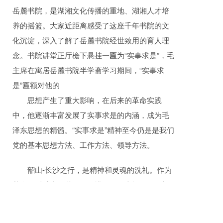
岳麓书院，是湖湘文化传播的重地、湖湘人才培
养的摇篮。大家近距离感受了这座千年书院的文
化沉淀，深入了解了岳麓书院经世致用的育人理
念。书院讲堂正厅檐下悬挂一匾为“实事求是”，毛
主席在寓居岳麓书院半学斋学习期间，“实事求
是”匾额对他的
思想产生了重大影响，在后来的革命实践
中，他逐渐丰富发展了实事求是的内涵，成为毛
泽东思想的精髓。“实事求是”精神至今仍是是我们
党的基本思想方法、工作方法、领导方法。
韶山-长沙之行，是精神和灵魂的洗礼。作为
革命的后继者，我们要珍惜今天的幸福，传承韶
山精神，做好本职工作，以最高的热情，最高的
效率，切实贡献自己的一份力量。