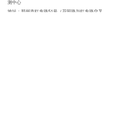
测中心
地址：郑州市红专路51号（花园路与红专路交叉
口西200米，网址：www.hnmdri.com.cn）
邮编：450002
电话：0371－63310361
邮箱：493909018@qq.com
联系人：侯双霞：18103838021 柴杨：
13213025183
附件：机械工业理化检验人员技术培训及能力评
价申请表.docx
上一篇：
关于举办2026年上半年河南省...
下一篇：
关于举办2025年上半年河南省...