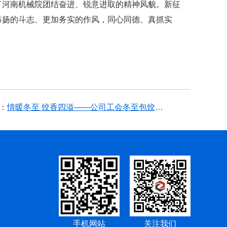
了河南机械院团结奋进、锐意进取的精神风貌。新征
昂扬的斗志、更加务实的作风，同心同德、真抓实
：
情暖冬至 饺香四溢——公司工会冬至包饺子活动圆满举行
手机网站
关注我们