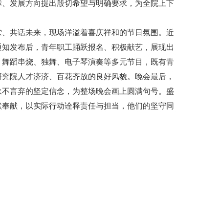
标、发展方向提出殷切希望与明确要求，为全院上下
堂、共话未来，现场洋溢着喜庆祥和的节日氛围。近
通知发布后，青年职工踊跃报名、积极献艺，展现出
、舞蹈串烧、独舞、电子琴演奏等多元节目，既有青
研究院人才济济、百花齐放的良好风貌。晚会最后，
永不言弃的坚定信念，为整场晚会画上圆满句号。盛
默奉献，以实际行动诠释责任与担当，他们的坚守同