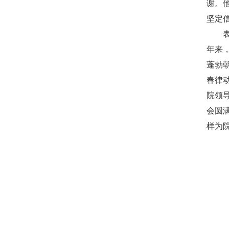
谢。
坚定
年来
蓬勃
春律
院领
会圆
样为