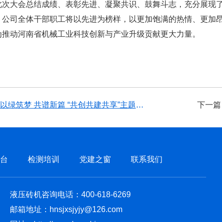
此次大会总结成绩、表彰先进、凝聚共识、鼓舞斗志，充分展现
，公司全体干部职工将以先进为榜样，以更加饱满的热情、更加
为推动河南省机械工业科技创新与产业升级贡献更大力量。
以绿筑梦 共谱新篇 “共创共建共享”主题植树活动
下一篇
台
检测培训
党建之窗
联系我们
液压砖机咨询电话：400-618-6269
邮箱地址：hnsjxsjyjy@126.com